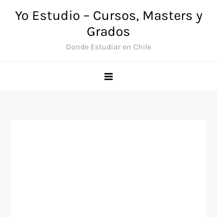
Saltar
Yo Estudio – Cursos, Masters y
al
Grados
contenido
Donde Estudiar en Chile