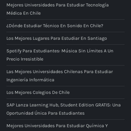
ó
Mejores Universidades Para Estudiar Tecnología
Médica En Chile
n
¿Dónde Estudiar Técnico En Sonido En Chile?
d
Los Mejores Lugares Para Estudiar En Santiago
e
Spotify Para Estudiantes: Música Sin Límites A Un
e
Precio Irresistible
n
Las Mejores Universidades Chilenas Para Estudiar
Ingeniería Informática
t
Los Mejores Colegios De Chile
r
SAP Lanza Learning Hub, Student Edition GRATIS: Una
a
Oportunidad Única Para Estudiantes
d
Mejores Universidades Para Estudiar Química Y