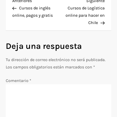
N
Entrada
Siguie
Anteriores
Siguiente
anterior
entra
Cursos de inglés
Cursos de Logística
a
online, pagos y gratis
online para hacer en
Chile
v
e
Deja una respuesta
g
Tu dirección de correo electrónico no será publicada.
a
Los campos obligatorios están marcados con
*
c
Comentario
*
i
ó
n