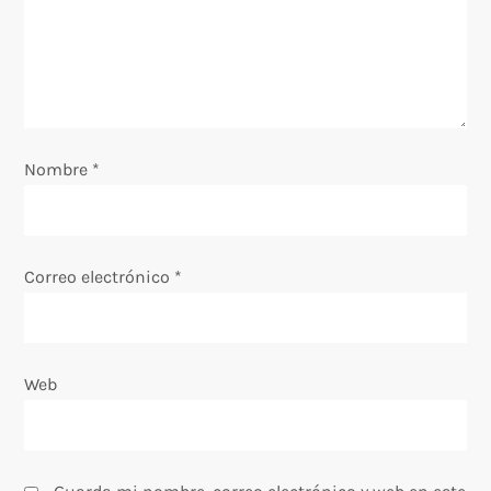
d
e
e
Nombre
*
n
t
Correo electrónico
*
r
a
Web
d
a