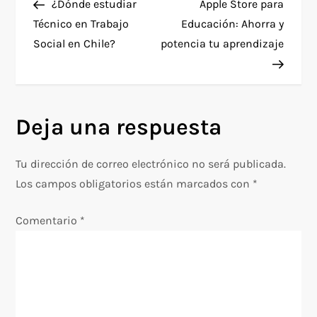
anterior
entra
¿Dónde estudiar
Apple Store para
a
Técnico en Trabajo
Educación: Ahorra y
Social en Chile?
potencia tu aprendizaje
v
e
g
Deja una respuesta
a
Tu dirección de correo electrónico no será publicada.
c
Los campos obligatorios están marcados con
*
i
Comentario
*
ó
n