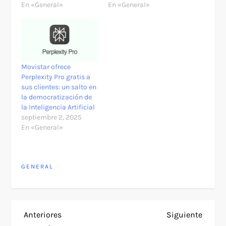
En «General»
En «General»
Movistar ofrece
Perplexity Pro gratis a
sus clientes: un salto en
la democratización de
la Inteligencia Artificial
septiembre 2, 2025
En «General»
GENERAL
N
Entrada
Siguie
Anteriores
Siguiente