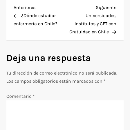
N
Entrada
Siguie
Anteriores
Siguiente
anterior
entra
¿Dónde estudiar
Universidades,
a
enfermería en Chile?
Institutos y CFT con
Gratuidad en Chile
v
e
Deja una respuesta
g
Tu dirección de correo electrónico no será publicada.
a
Los campos obligatorios están marcados con
*
c
Comentario
*
i
ó