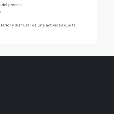
 del proceso.
!
terior y disfrutar de una actividad que te