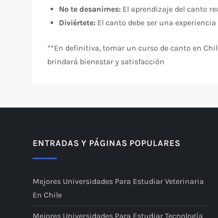
No te desanimes:
El aprendizaje del canto re
Diviértete:
El canto debe ser una experiencia a
**En definitiva, tomar un curso de canto en Chil
brindará bienestar y satisfacción
ENTRADAS Y PÁGINAS POPULARES
Mejores Universidades Para Estudiar Veterinaria
En Chile
Mejores Universidades Para Estudiar Tecnología