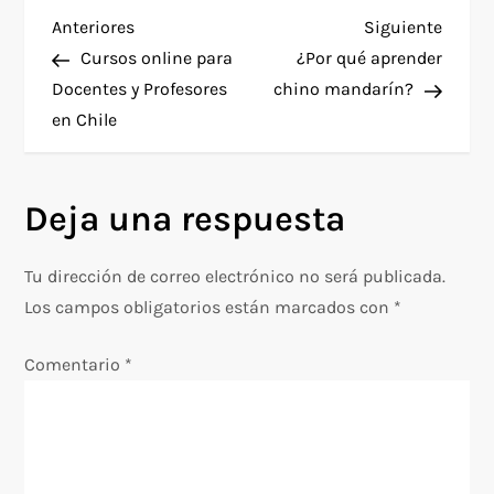
N
Entrada
Siguie
Anteriores
Siguiente
anterior
entra
Cursos online para
¿Por qué aprender
a
Docentes y Profesores
chino mandarín?
en Chile
v
e
Deja una respuesta
g
Tu dirección de correo electrónico no será publicada.
a
Los campos obligatorios están marcados con
*
c
Comentario
*
i
ó