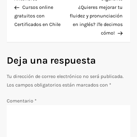
N
anterior
entra
Cursos online
¿Quieres mejorar tu
a
gratuitos con
fluidez y pronunciación
Certificados en Chile
en inglés? ¡Te decimos
v
cómo!
e
g
Deja una respuesta
a
Tu dirección de correo electrónico no será publicada.
c
Los campos obligatorios están marcados con
*
i
Comentario
*
ó
n