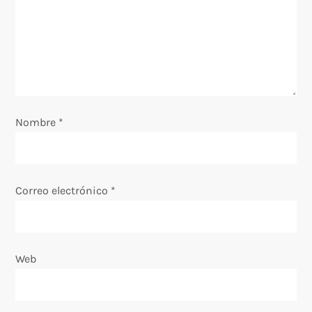
d
e
e
n
Nombre
*
t
r
Correo electrónico
*
a
d
Web
a