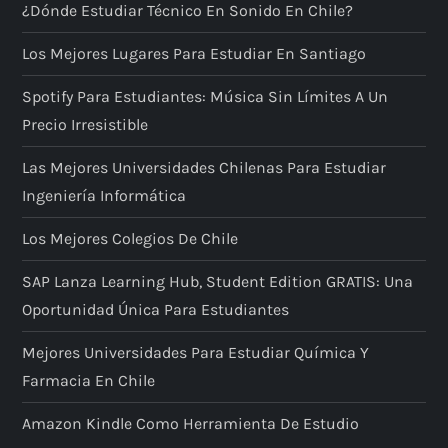
¿Dónde Estudiar Técnico En Sonido En Chile?
n
Los Mejores Lugares Para Estudiar En Santiago
d
Spotify Para Estudiantes: Música Sin Límites A Un
e
Precio Irresistible
e
Las Mejores Universidades Chilenas Para Estudiar
Ingeniería Informática
n
Los Mejores Colegios De Chile
t
SAP Lanza Learning Hub, Student Edition GRATIS: Una
r
Oportunidad Única Para Estudiantes
a
Mejores Universidades Para Estudiar Química Y
Farmacia En Chile
d
Amazon Kindle Como Herramienta De Estudio
a