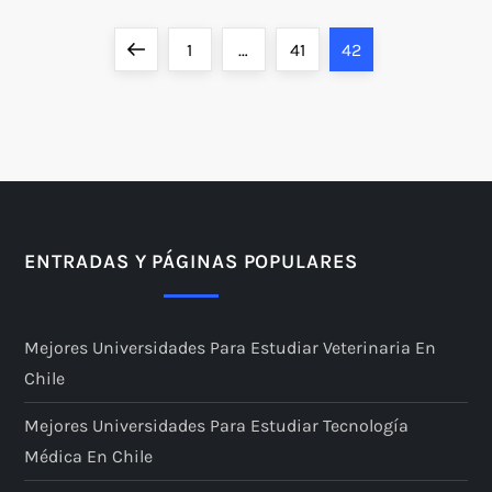
P
Previous
Page
Page
Page
1
…
41
42
a
page
g
i
n
ENTRADAS Y PÁGINAS POPULARES
a
Mejores Universidades Para Estudiar Veterinaria En
c
Chile
i
Mejores Universidades Para Estudiar Tecnología
ó
Médica En Chile