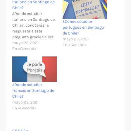
italiano en Santiago de
Chile?
¿Dónde estudiar
italiano en Santiago de
¿Dónde estudiar
Chile?, conocerás la
portugués en Santiago
respuesta a esta
de Chile?
pregunta gracias a los
mayo 23, 2021
mejores institutos de la
mayo 23, 2021
En «General»
ciudad. El italiano es
En «General»
una lengua
predominante en
Europa que guarda
mucha riqueza cultural
en muchas regiones del
mundo. Muchos
¿Dónde estudiar
aseguran que con el
francés en Santiago de
aprendizaje ideal se
Chile?
puede convertir en…
mayo 23, 2021
En «General»
GENERAL