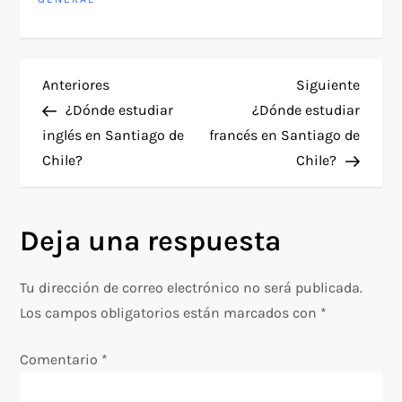
N
Entrada
Siguie
Anteriores
Siguiente
anterior
entra
¿Dónde estudiar
¿Dónde estudiar
a
inglés en Santiago de
francés en Santiago de
Chile?
Chile?
v
e
Deja una respuesta
g
Tu dirección de correo electrónico no será publicada.
a
Los campos obligatorios están marcados con
*
c
Comentario
*
i