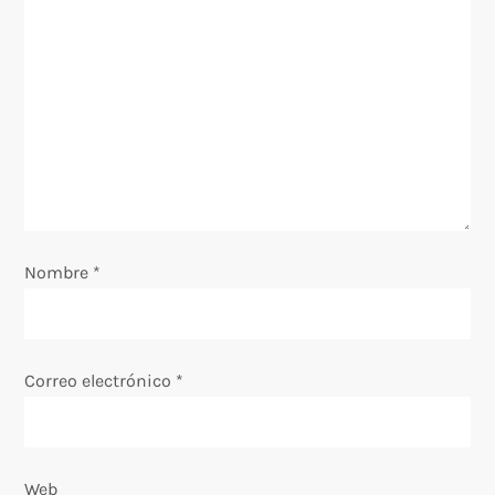
ó
n
d
e
e
Nombre
*
n
t
Correo electrónico
*
r
a
Web