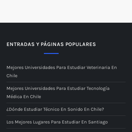
g
i
n
a
ENTRADAS Y PÁGINAS POPULARES
c
Mejores Universidades Para Estudiar Veterinaria En
i
Chile
ó
Mejores Universidades Para Estudiar Tecnología
Médica En Chile
n
¿Dónde Estudiar Técnico En Sonido En Chile?
d
Los Mejores Lugares Para Estudiar En Santiago
e