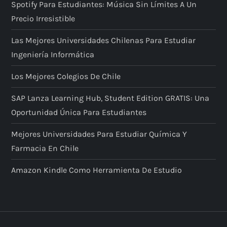
Spotify Para Estudiantes: Música Sin Límites A Un
e
Precio Irresistible
n
Las Mejores Universidades Chilenas Para Estudiar
Ingeniería Informática
t
Los Mejores Colegios De Chile
r
SAP Lanza Learning Hub, Student Edition GRATIS: Una
a
Oportunidad Única Para Estudiantes
d
Mejores Universidades Para Estudiar Química Y
Farmacia En Chile
a
Amazon Kindle Como Herramienta De Estudio
s