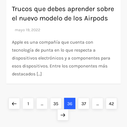
Trucos que debes aprender sobre
el nuevo modelo de los Airpods
Apple es una compañía que cuenta con
tecnología de punta en lo que respecta a
dispositivos electrónicos y a componentes para
esos dispositivos. Entre los componentes más
destacados […]
P
Previous
Page
Page
Page
Page
Page
1
…
35
36
37
…
42
a
page
Next
page