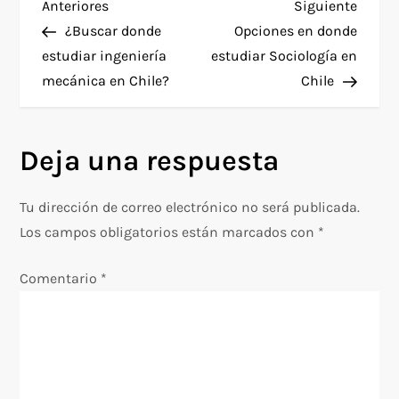
N
Entrada
Siguie
Anteriores
Siguiente
anterior
entra
¿Buscar donde
Opciones en donde
a
estudiar ingeniería
estudiar Sociología en
mecánica en Chile?
Chile
v
e
Deja una respuesta
g
Tu dirección de correo electrónico no será publicada.
a
Los campos obligatorios están marcados con
*
c
Comentario
*
i
ó
n