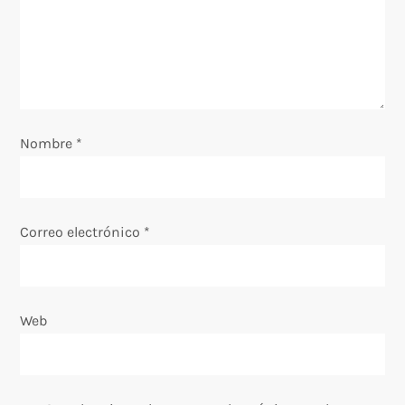
d
e
e
Nombre
*
n
t
Correo electrónico
*
r
a
Web
d
a