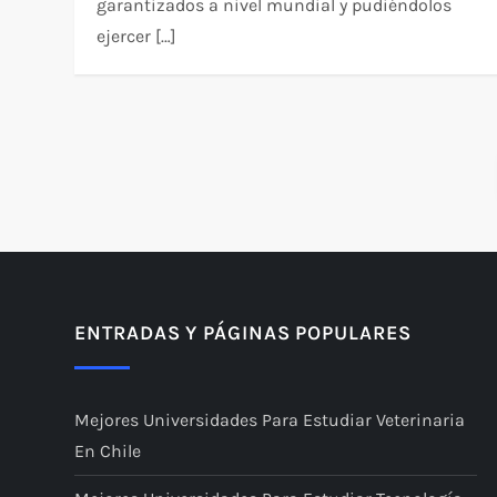
garantizados a nivel mundial y pudiéndolos
ejercer […]
P
a
g
i
ENTRADAS Y PÁGINAS POPULARES
n
Mejores Universidades Para Estudiar Veterinaria
a
En Chile
c