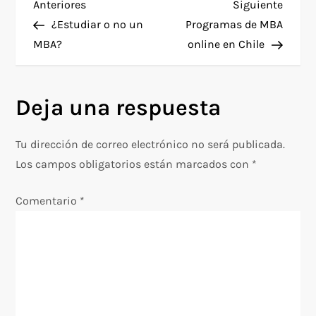
N
Entrada
Siguie
Anteriores
Siguiente
anterior
entra
¿Estudiar o no un
Programas de MBA
a
MBA?
online en Chile
v
Deja una respuesta
e
g
Tu dirección de correo electrónico no será publicada.
Los campos obligatorios están marcados con
*
a
Comentario
*
c
i
ó
n