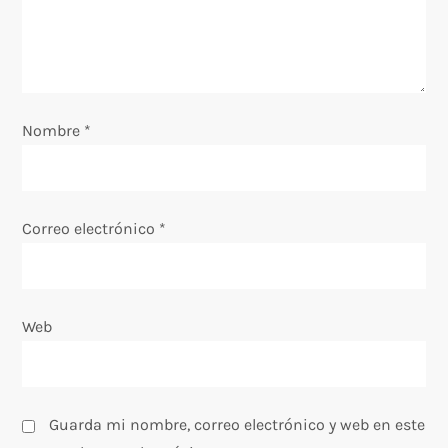
d
e
e
Nombre
*
n
t
Correo electrónico
*
r
a
Web
d
a
Guarda mi nombre, correo electrónico y web en este