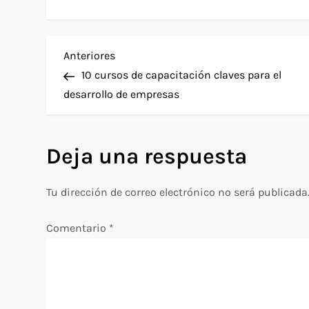
N
Entrada
Anteriores
anterior
10 cursos de capacitación claves para el
a
desarrollo de empresas
v
Deja una respuesta
e
g
Tu dirección de correo electrónico no será publicada
a
Comentario
*
c
i