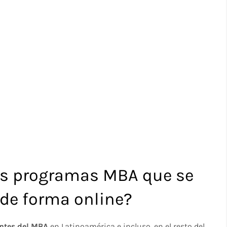
es programas MBA que se
de forma online?
antes del MBA
en Latinoamérica e incluso, en el resto del