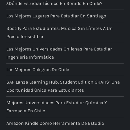
¿Dónde Estudiar Técnico En Sonido En Chile?
n
Los Mejores Lugares Para Estudiar En Santiago
d
Spotify Para Estudiantes: Música Sin Límites A Un
e
Precio Irresistible
e
Las Mejores Universidades Chilenas Para Estudiar
Ingeniería Informática
n
Los Mejores Colegios De Chile
t
SAP Lanza Learning Hub, Student Edition GRATIS: Una
r
Oportunidad Única Para Estudiantes
a
Mejores Universidades Para Estudiar Química Y
Farmacia En Chile
d
Amazon Kindle Como Herramienta De Estudio
a