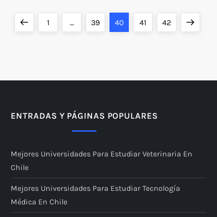
P
Previous
Page
Page
Page
Page
Page
Next
1
…
39
40
41
42
a
page
page
g
i
n
ENTRADAS Y PÁGINAS POPULARES
a
Mejores Universidades Para Estudiar Veterinaria En
c
Chile
i
Mejores Universidades Para Estudiar Tecnología
ó
Médica En Chile