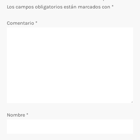
a
Los campos obligatorios están marcados con
*
c
Comentario
*
i
ó
n
d
e
e
Nombre
*
n
t