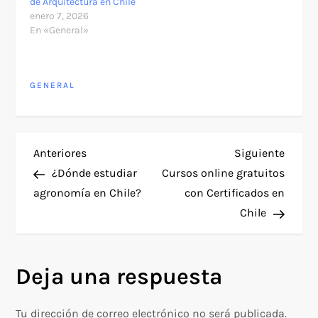
de Arquitectura en Chile
enero 7, 2026
En «General»
GENERAL
N
Entrada
Siguie
Anteriores
Siguiente
anterior
entra
¿Dónde estudiar
Cursos online gratuitos
a
agronomía en Chile?
con Certificados en
Chile
v
e
Deja una respuesta
g
Tu dirección de correo electrónico no será publicada.