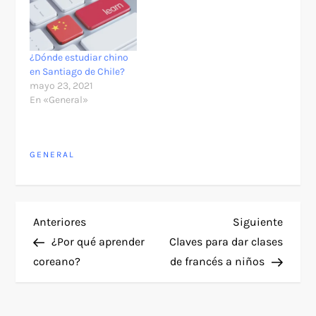
¿Dónde estudiar chino
en Santiago de Chile?
mayo 23, 2021
En «General»
GENERAL
N
Entrada
Siguie
Anteriores
Siguiente
anterior
entra
¿Por qué aprender
Claves para dar clases
a
coreano?
de francés a niños
v