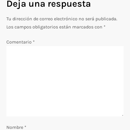
Deja una respuesta
e
g
Tu dirección de correo electrónico no será publicada.
Los campos obligatorios están marcados con
*
a
Comentario
*
c
i
ó
n
d
e
e
Nombre
*