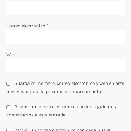
n
t
Correo electrónico
*
r
a
Web
d
a
Guarda mi nombre, correo electrónico y web en este
s
navegador para la próxima vez que comente.
Recibir un correo electrónico con los siguientes
comentarios a esta entrada.
Recibir un correo electrónico con cada nueva