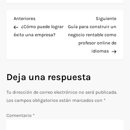
N
Entrada
Siguie
Anteriores
Siguiente
anterior
entra
¿Cómo puede lograr
Guía para construir un
a
éxito una empresa?
negocio rentable como
profesor online de
v
idiomas
e
g
Deja una respuesta
a
Tu dirección de correo electrónico no será publicada.
c
Los campos obligatorios están marcados con
*
i
Comentario
*