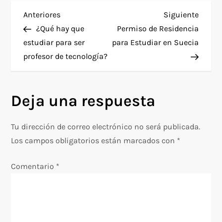
N
Entrada
Siguie
Anteriores
Siguiente
anterior
entra
¿Qué hay que
Permiso de Residencia
a
estudiar para ser
para Estudiar en Suecia
profesor de tecnología?
v
e
Deja una respuesta
g
Tu dirección de correo electrónico no será publicada.
a
Los campos obligatorios están marcados con
*
c
Comentario
*
i
ó