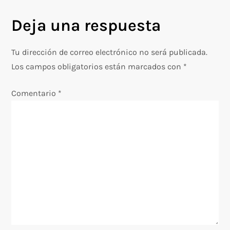
e
Deja una respuesta
g
Tu dirección de correo electrónico no será publicada.
a
Los campos obligatorios están marcados con
*
c
Comentario
*
i
ó
n
d
e