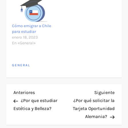
Cómo emigrar a Chile
para estudiar
enero 18, 2023
En «General»
GENERAL
N
Entrada
Siguie
Anteriores
Siguiente
anterior
entra
¿Por que estudiar
¿Por qué solicitar la
a
Estética y Belleza?
Tarjeta Oportunidad
Alemania?
v