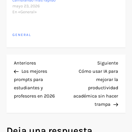
cambiando más rápido
mayo 23, 2026
En «General»
GENERAL
N
Entrada
Siguie
Anteriores
Siguiente
anterior
entra
Los mejores
Cómo usar IA para
a
prompts para
mejorar la
estudiantes y
productividad
v
profesores en 2026
académica sin hacer
e
trampa
g
Deja una respuesta