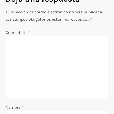
a
c
Tu dirección de correo electrónico no será publicada.
Los campos obligatorios están marcados con
*
i
Comentario
*
ó
n
d
e
e
n
Nombre
t
*