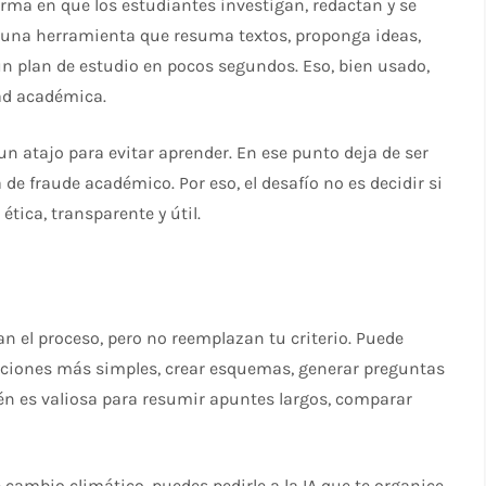
 forma en que los estudiantes investigan, redactan y se
a una herramienta que resuma textos, proponga ideas,
un plan de estudio en pocos segundos. Eso, bien usado,
ad académica.
un atajo para evitar aprender. En ese punto deja de ser
e fraude académico. Por eso, el desafío no es decidir si
ética, transparente y útil.
an el proceso, pero no reemplazan tu criterio. Puede
aciones más simples, crear esquemas, generar preguntas
ién es valiosa para resumir apuntes largos, comparar
 cambio climático, puedes pedirle a la IA que te organice