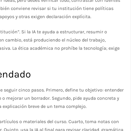
r ideas, pero debes verificar todo, contrastar con fuentes
bién conviene revisar si tu institución tiene políticas
apoyos y otras exigen declaración explícita.
titución”. Si la IA te ayuda a estructurar, resumir o
 en cambio, está produciendo el núcleo del trabajo,
siva. La ética académica no prohíbe la tecnología; exige
mendado
 seguir cinco pasos. Primero, define tu objetivo: entender
e o mejorar un borrador. Segundo, pide ayuda concreta y
a explicación breve de un tema complejo.
, artículos o materiales del curso. Cuarto, toma notas con
. Quinto, usa la IA al final para revisar claridad, gramática