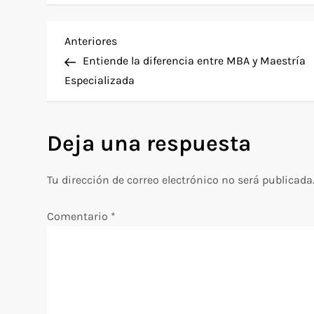
N
Entrada
Anteriores
anterior
Entiende la diferencia entre MBA y Maestría
a
Especializada
v
Deja una respuesta
e
g
Tu dirección de correo electrónico no será publicada
a
Comentario
*
c
i
ó