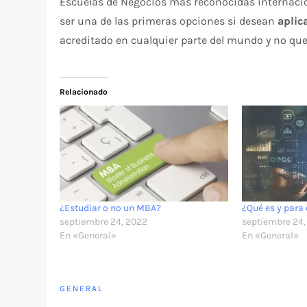
Escuelas de Negocios más reconocidas internacio
ser una de las primeras opciones si desean
aplic
acreditado en cualquier parte del mundo y no qu
Relacionado
¿Estudiar o no un MBA?
¿Qué es y para
septiembre 24, 2022
septiembre 24,
En «General»
En «General»
GENERAL