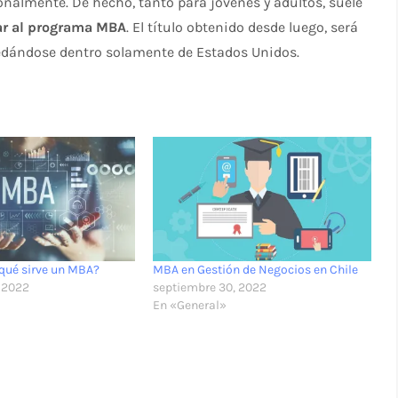
nalmente. De hecho, tanto para jóvenes y adultos, suele
ar al programa MBA
. El título obtenido desde luego, será
edándose dentro solamente de Estados Unidos.
 qué sirve un MBA?
MBA en Gestión de Negocios en Chile
 2022
septiembre 30, 2022
En «General»