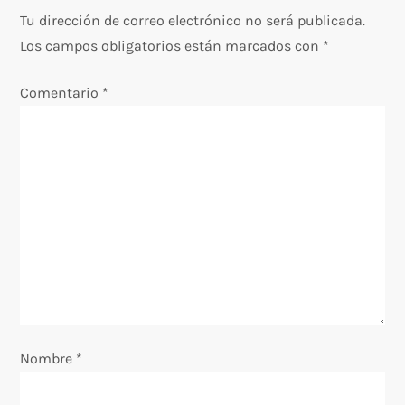
Tu dirección de correo electrónico no será publicada.
a
Los campos obligatorios están marcados con
*
c
Comentario
*
i
ó
n
d
e
e
Nombre
*
n