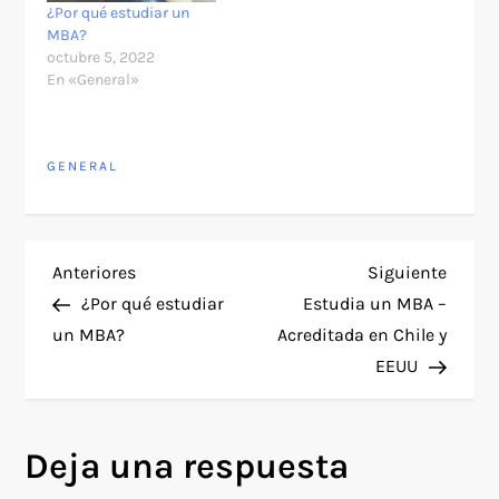
¿Por qué estudiar un
MBA?
octubre 5, 2022
En «General»
GENERAL
N
Entrada
Siguie
Anteriores
Siguiente
anterior
entra
¿Por qué estudiar
Estudia un MBA –
a
un MBA?
Acreditada en Chile y
EEUU
v
e
Deja una respuesta
g