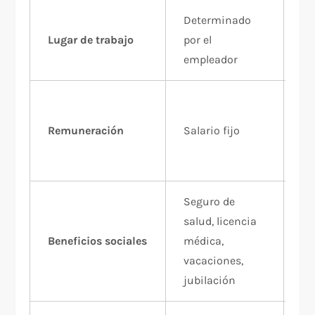
Determinado
El
Lugar de trabajo
por el
tr
empleador
In
va
Remuneración
Salario fijo
de
tr
Seguro de
No
salud, licencia
de
Beneficios sociales
médica,
m
vacaciones,
be
jubilación