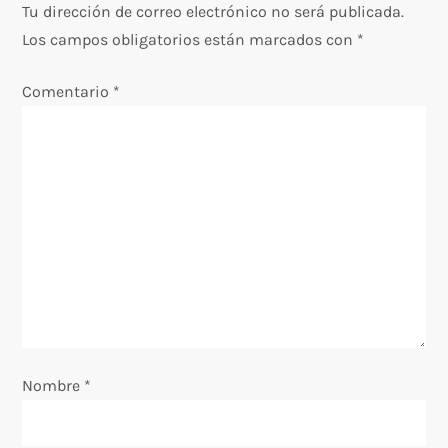
a
Tu dirección de correo electrónico no será publicada.
c
Los campos obligatorios están marcados con
*
i
Comentario
*
ó
n
d
e
e
n
Nombre
*
t