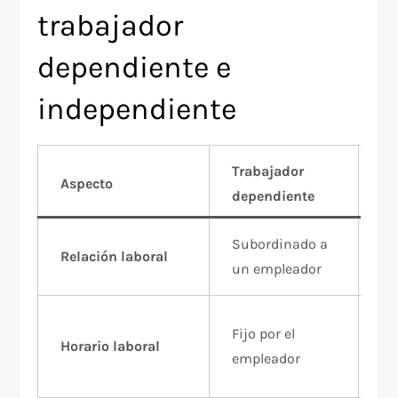
trabajador
dependiente e
independiente
Trabajador
Tr
Aspecto
dependiente
in
Subordinado a
No
Relación laboral
un empleador
em
Fl
Fijo por el
Horario laboral
po
empleador
tr