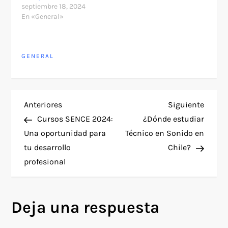
septiembre 18, 2024
En «General»
GENERAL
N
Entrada
Siguie
Anteriores
Siguiente
anterior
entra
Cursos SENCE 2024:
¿Dónde estudiar
a
Una oportunidad para
Técnico en Sonido en
tu desarrollo
Chile?
v
profesional
e
g
Deja una respuesta