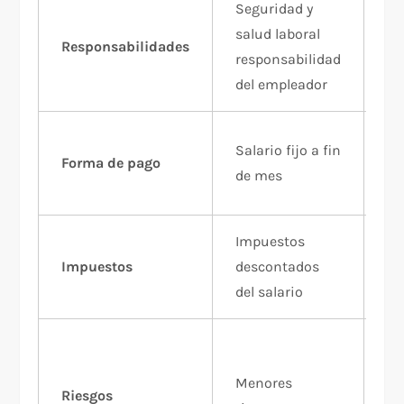
Seguridad y
Se
salud laboral
sa
Responsabilidades
responsabilidad
re
del empleador
de
Co
Salario fijo a fin
Forma de pago
pr
de mes
ho
Impuestos
Pa
Impuestos
descontados
im
del salario
cu
Ma
ri
Menores
Riesgos
re