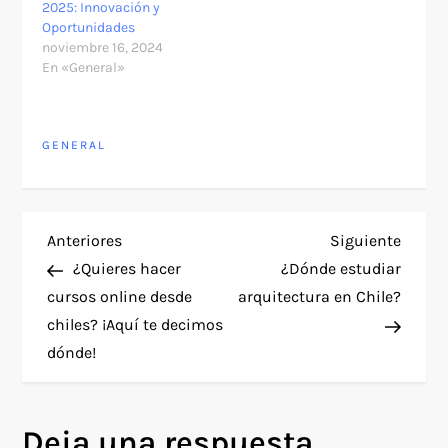
2025: Innovación y
Oportunidades
noviembre 16, 2024
En «General»
GENERAL
N
Entrada
Siguie
Anteriores
Siguiente
anterior
entra
¿Quieres hacer
¿Dónde estudiar
a
cursos online desde
arquitectura en Chile?
chiles? ¡Aquí te decimos
v
dónde!
e
g
Deja una respuesta