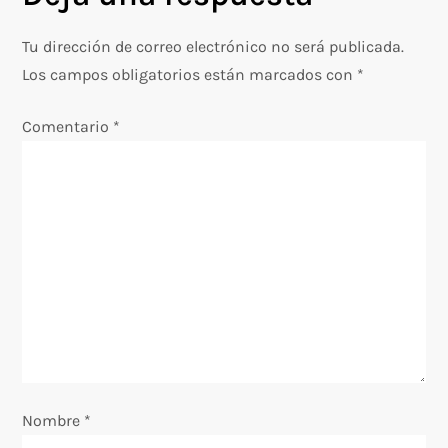
a
Tu dirección de correo electrónico no será publicada.
c
Los campos obligatorios están marcados con
*
i
Comentario
*
ó
n
d
e
e
n
Nombre
*