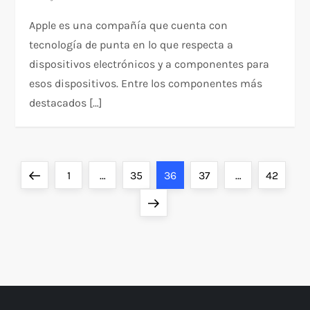
Apple es una compañía que cuenta con
tecnología de punta en lo que respecta a
dispositivos electrónicos y a componentes para
esos dispositivos. Entre los componentes más
destacados […]
P
Página
Página
Página
Página
Página
Página
1
…
35
36
37
…
42
a
anterior
Siguiente
página
g
i
n