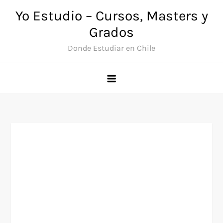
Saltar
Yo Estudio – Cursos, Masters y
al
Grados
contenido
Donde Estudiar en Chile