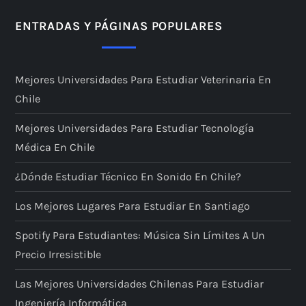
a
ENTRADAS Y PÁGINAS POPULARES
c
Mejores Universidades Para Estudiar Veterinaria En
i
Chile
ó
Mejores Universidades Para Estudiar Tecnología
Médica En Chile
n
¿Dónde Estudiar Técnico En Sonido En Chile?
d
Los Mejores Lugares Para Estudiar En Santiago
e
Spotify Para Estudiantes: Música Sin Límites A Un
e
Precio Irresistible
n
Las Mejores Universidades Chilenas Para Estudiar
Ingeniería Informática