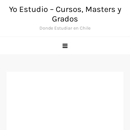
Saltar
Yo Estudio – Cursos, Masters y
al
Grados
contenido
Donde Estudiar en Chile