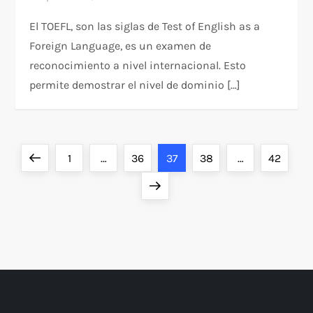
El TOEFL, son las siglas de Test of English as a
Foreign Language, es un examen de
reconocimiento a nivel internacional. Esto
permite demostrar el nivel de dominio […]
P
Página
Página
Página
Página
Página
Página
1
…
36
37
38
…
42
a
anterior
Siguiente
página
g
i
n