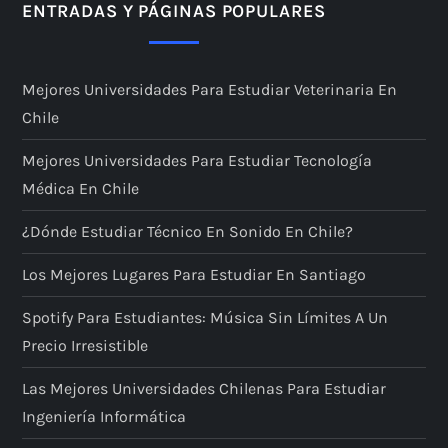
a
ENTRADAS Y PÁGINAS POPULARES
c
Mejores Universidades Para Estudiar Veterinaria En
i
Chile
ó
Mejores Universidades Para Estudiar Tecnología
Médica En Chile
n
¿Dónde Estudiar Técnico En Sonido En Chile?
d
Los Mejores Lugares Para Estudiar En Santiago
e
Spotify Para Estudiantes: Música Sin Límites A Un
e
Precio Irresistible
n
Las Mejores Universidades Chilenas Para Estudiar
Ingeniería Informática
t