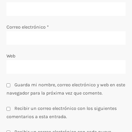
t
r
a
Correo electrónico
*
d
a
Web
s
Guarda mi nombre, correo electrónico y web en este
navegador para la próxima vez que comente.
Recibir un correo electrónico con los siguientes
comentarios a esta entrada.
Recibir un correo electrónico con cada nueva