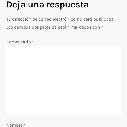
Deja una respuesta
a
c
Tu dirección de correo electrónico no será publicada.
Los campos obligatorios están marcados con
*
i
Comentario
*
ó
n
d
e
e
n
Nombre
*