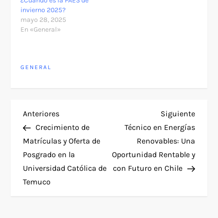
¿Cuándo es la PAES de
invierno 2025?
mayo 28, 2025
En «General»
GENERAL
N
Entrada
Siguie
Anteriores
Siguiente
anterior
entra
Crecimiento de
Técnico en Energías
a
Matrículas y Oferta de
Renovables: Una
Posgrado en la
Oportunidad Rentable y
v
Universidad Católica de
con Futuro en Chile
e
Temuco
g