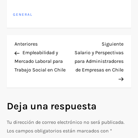
GENERAL
N
Entrada
Siguie
Anteriores
Siguiente
anterior
entra
Empleabilidad y
Salario y Perspectivas
a
Mercado Laboral para
para Administradores
Trabajo Social en Chile
de Empresas en Chile
v
e
g
Deja una respuesta
a
Tu dirección de correo electrónico no será publicada.
c
Los campos obligatorios están marcados con
*