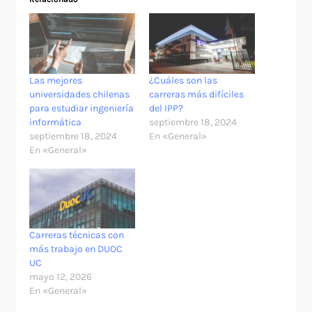
Las mejores
¿Cuáles son las
universidades chilenas
carreras más difíciles
para estudiar ingeniería
del IPP?
informática
septiembre 18, 2024
septiembre 18, 2024
En «General»
En «General»
Carreras técnicas con
más trabajo en DUOC
UC
mayo 12, 2026
En «General»