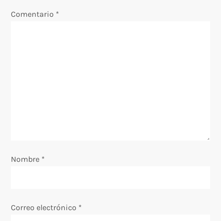
i
Comentario
*
ó
n
d
e
e
n
Nombre
*
t
r
Correo electrónico
*