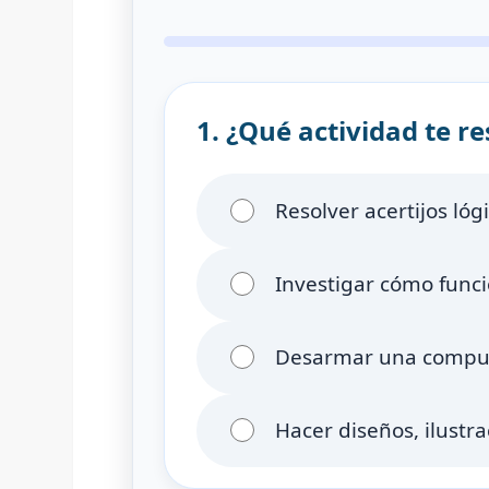
1. ¿Qué actividad te r
Resolver acertijos ló
Investigar cómo funci
Desarmar una computa
Hacer diseños, ilustr