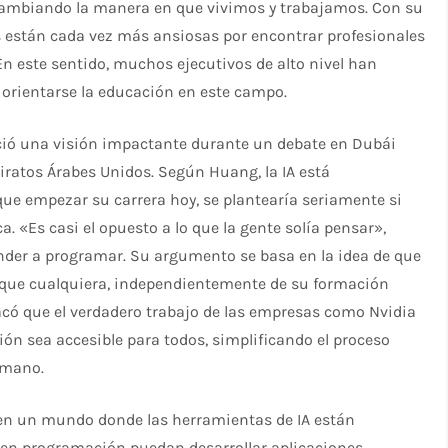
ambiando la manera en que vivimos y trabajamos. Con su
s están cada vez más ansiosas por encontrar profesionales
En este sentido, muchos ejecutivos de alto nivel han
orientarse la educación en este campo.
eció una visión impactante durante un debate en Dubái
Emiratos Árabes Unidos. Según Huang, la IA está
que empezar su carrera hoy, se plantearía seriamente si
a. «Es casi el opuesto a lo que la gente solía pensar»,
nder a programar. Su argumento se basa en la idea de que
te que cualquiera, independientemente de su formación
acó que el verdadero trabajo de las empresas como Nvidia
ón sea accesible para todos, simplificando el proceso
umano.
 en un mundo donde las herramientas de IA están
en programación puedan desarrollar aplicaciones,