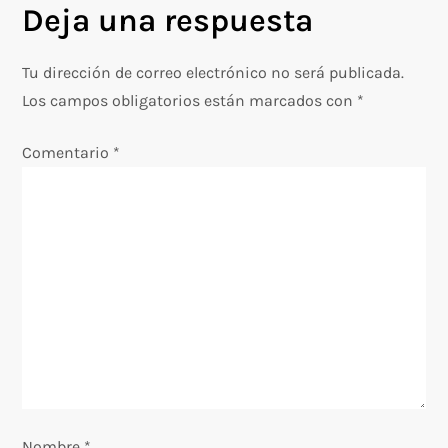
Deja una respuesta
a
c
Tu dirección de correo electrónico no será publicada.
Los campos obligatorios están marcados con
*
i
Comentario
*
ó
n
d
e
e
n
Nombre
*