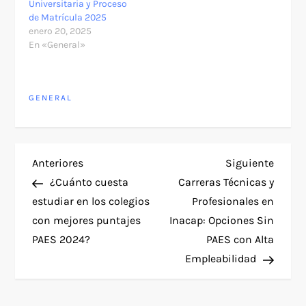
Universitaria y Proceso
de Matrícula 2025
enero 20, 2025
En «General»
GENERAL
N
Entrada
Siguie
Anteriores
Siguiente
anterior
entra
¿Cuánto cuesta
Carreras Técnicas y
a
estudiar en los colegios
Profesionales en
con mejores puntajes
Inacap: Opciones Sin
v
PAES 2024?
PAES con Alta
e
Empleabilidad
g