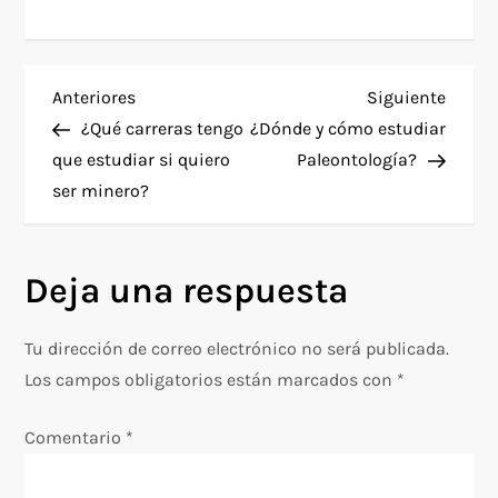
N
Entrada
Siguie
Anteriores
Siguiente
anterior
entra
¿Qué carreras tengo
¿Dónde y cómo estudiar
a
que estudiar si quiero
Paleontología?
ser minero?
v
e
Deja una respuesta
g
Tu dirección de correo electrónico no será publicada.
a
Los campos obligatorios están marcados con
*
c
Comentario
*
i