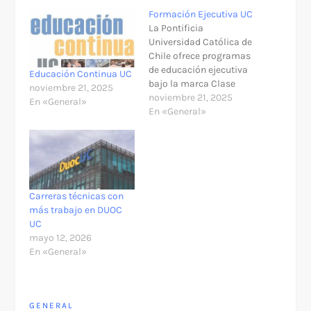
Formación Ejecutiva UC
La Pontificia
Universidad Católica de
Chile ofrece programas
de educación ejecutiva
Educación Continua UC
bajo la marca Clase
noviembre 21, 2025
Ejecutiva UC, una
noviembre 21, 2025
En «General»
iniciativa de educación
En «General»
continua que ha estado
funcionando desde
1998. Esta plataforma
está diseñada para
profesionales que
buscan actualizar sus
Carreras técnicas con
conocimientos y
más trabajo en DUOC
desarrollar nuevas
UC
habilidades sin
mayo 12, 2026
interrumpir sus
En «General»
actividades laborales.​
Estructura de
Programas La
formación…
GENERAL