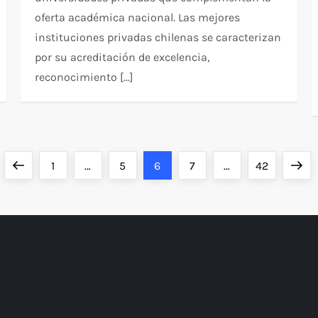
oferta académica nacional. Las mejores
instituciones privadas chilenas se caracterizan
por su acreditación de excelencia,
reconocimiento […]
Previous
Page
Page
Page
Page
Page
Next
1
…
5
6
7
…
42
page
page