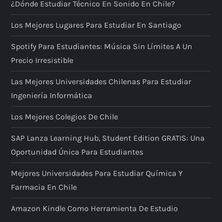
¿Dónde Estudiar Técnico En Sonido En Chile?
d
Los Mejores Lugares Para Estudiar En Santiago
e
Spotify Para Estudiantes: Música Sin Límites A Un
e
Precio Irresistible
n
Las Mejores Universidades Chilenas Para Estudiar
Ingeniería Informática
t
Los Mejores Colegios De Chile
r
SAP Lanza Learning Hub, Student Edition GRATIS: Una
a
Oportunidad Única Para Estudiantes
d
Mejores Universidades Para Estudiar Química Y
Farmacia En Chile
a
Amazon Kindle Como Herramienta De Estudio