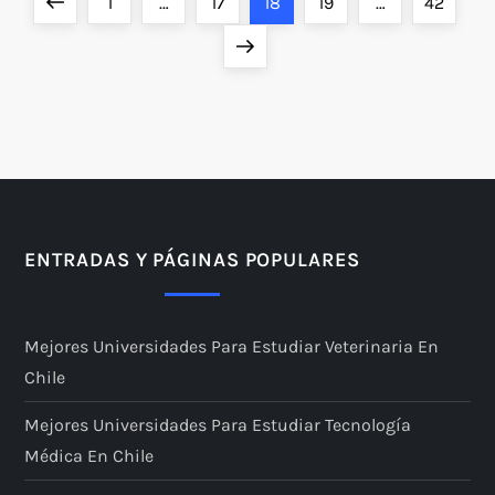
P
Previous
Page
Page
Page
Page
Page
1
…
17
18
19
…
42
a
page
Next
page
g
i
n
a
ENTRADAS Y PÁGINAS POPULARES
c
Mejores Universidades Para Estudiar Veterinaria En
i
Chile
ó
Mejores Universidades Para Estudiar Tecnología
Médica En Chile
n