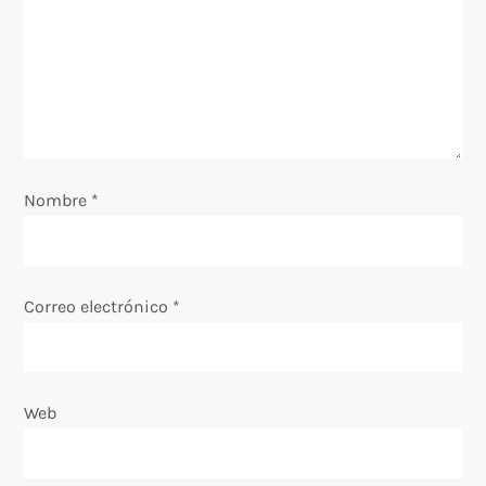
d
e
e
n
Nombre
*
t
r
Correo electrónico
*
a
d
Web
a