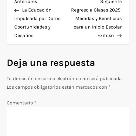
N
Entrada
Siguie
Anteriores
Siguiente
anterior
entra
La Educación
Regreso a Clases 2025:
a
Impulsada por Datos:
Medidas y Beneficios
Oportunidades y
para un Inicio Escolar
v
Desafíos
Exitoso
e
g
Deja una respuesta
a
Tu dirección de correo electrónico no será publicada.
c
Los campos obligatorios están marcados con
*
i
Comentario
*
ó
n