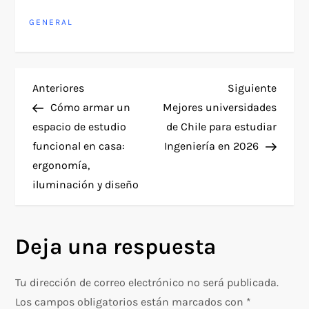
GENERAL
N
Entrada
Siguie
Anteriores
Siguiente
anterior
entra
Cómo armar un
Mejores universidades
a
espacio de estudio
de Chile para estudiar
funcional en casa:
Ingeniería en 2026
v
ergonomía,
e
iluminación y diseño
g
Deja una respuesta
a
c
Tu dirección de correo electrónico no será publicada.
Los campos obligatorios están marcados con
*