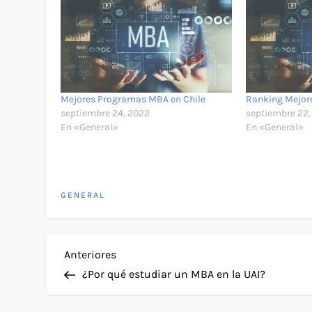
Mejores Programas MBA en Chile
Ranking Mejor
septiembre 24, 2022
septiembre 22,
En «General»
En «General»
GENERAL
N
Entrada
Anteriores
anterior
¿Por qué estudiar un MBA en la UAI?
a