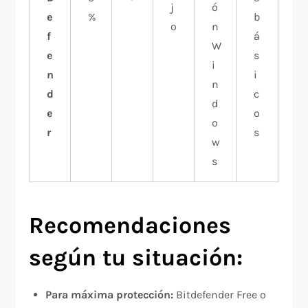
j
ó
e
%
b
o
n
f
á
W
e
s
i
n
i
n
d
c
d
e
o
o
r
s
w
s
Recomendaciones
según tu situación:
Para máxima protección:
Bitdefender Free o