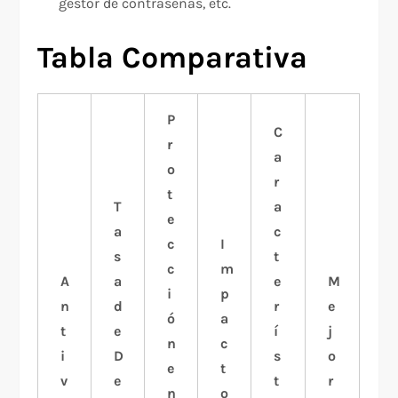
gestor de contraseñas, etc.​
Tabla Comparativa
P
C
r
a
o
r
t
T
a
e
a
c
c
I
s
t
c
m
A
a
e
M
i
p
n
d
r
e
ó
a
t
e
í
j
n
c
i
D
s
o
e
t
v
e
t
r
n
o