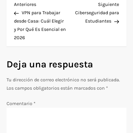
N
Entrada
Siguie
Anteriores
Siguiente
anterior
entra
VPN para Trabajar
Ciberseguridad para
a
desde Casa: Cuál Elegir
Estudiantes
y Por Qué Es Esencial en
v
2026
e
g
Deja una respuesta
a
Tu dirección de correo electrónico no será publicada.
c
Los campos obligatorios están marcados con
*
i
Comentario
*
ó
n