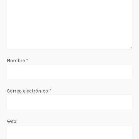
d
e
e
n
Nombre
*
t
r
Correo electrónico
*
a
d
Web
a