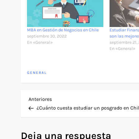
MBA en Gestión de Negocios en Chile
Estudiar Finan
septiembre 30, 2022
son las mejore
En «General»
septiembre 21,
En «General»
GENERAL
N
Entrada
Anteriores
anterior
¿Cuánto cuesta estudiar un posgrado en Chi
a
v
Deja una respuesta