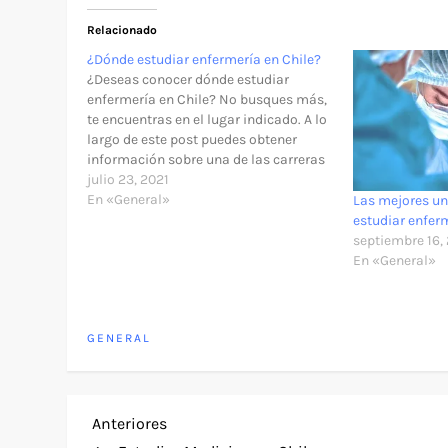
Relacionado
¿Dónde estudiar enfermería en Chile?
¿Deseas conocer dónde estudiar
enfermería en Chile? No busques más,
te encuentras en el lugar indicado. A lo
largo de este post puedes obtener
información sobre una de las carreras
más demandadas del país. Además, te
julio 23, 2021
mantendrás a la vanguardia sobre las
En «General»
Las mejores un
universidades que imparten la carrera
estudiar enfer
y más. Podrás…
septiembre 16,
En «General»
GENERAL
N
Entrada
Anteriores