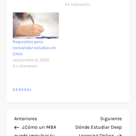
En «General»
Requisitos para
convalidar estudios en
Chile
septiembre 6, 2022
En «General»
GENERAL
N
Entrada
Siguie
Anteriores
Siguiente
anterior
entra
¿Cómo un MBA
Dónde Estudiar Deep
a
puede impulsar tu
Learning Online