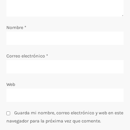
e
e
Nombre
*
n
t
Correo electrónico
*
r
a
Web
d
a
s
Guarda mi nombre, correo electrónico y web en este
navegador para la próxima vez que comente.