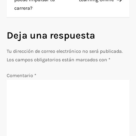
carrera?
v
e
Deja una respuesta
g
Tu dirección de correo electrónico no será publicada.
a
Los campos obligatorios están marcados con
*
c
Comentario
*
i
ó
n
d