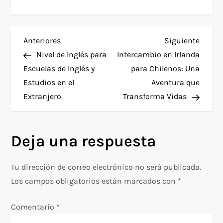
N
Entrada
Siguie
Anteriores
Siguiente
anterior
entra
Nivel de Inglés para
Intercambio en Irlanda
a
Escuelas de Inglés y
para Chilenos: Una
Estudios en el
Aventura que
v
Extranjero
Transforma Vidas
e
g
Deja una respuesta
a
Tu dirección de correo electrónico no será publicada.
c
Los campos obligatorios están marcados con
*
i
Comentario
*