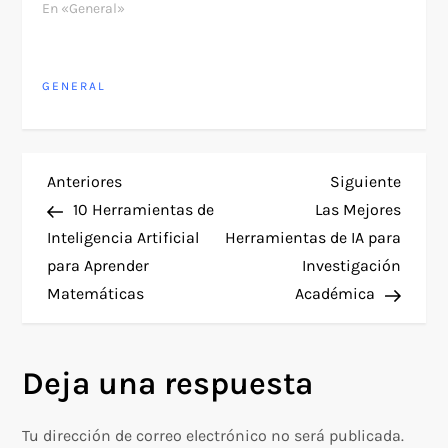
En «General»
GENERAL
N
Entrada
Siguie
Anteriores
Siguiente
anterior
entra
10 Herramientas de
Las Mejores
a
Inteligencia Artificial
Herramientas de IA para
para Aprender
Investigación
v
Matemáticas
Académica
e
g
Deja una respuesta
a
Tu dirección de correo electrónico no será publicada.