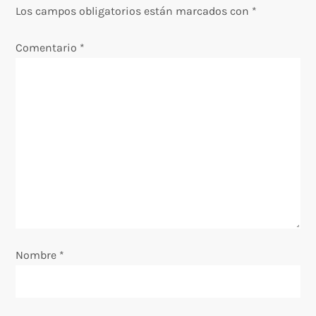
c
Los campos obligatorios están marcados con
*
i
Comentario
*
ó
n
d
e
e
n
Nombre
*
t
r