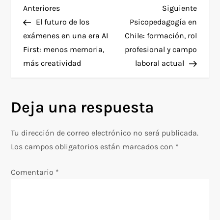
N
Entrada
Siguie
Anteriores
Siguiente
anterior
entra
El futuro de los
Psicopedagogía en
a
exámenes en una era AI
Chile: formación, rol
First: menos memoria,
profesional y campo
v
más creatividad
laboral actual
e
g
Deja una respuesta
a
Tu dirección de correo electrónico no será publicada.
c
Los campos obligatorios están marcados con
*
i
Comentario
*
ó