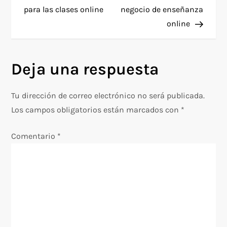
a
para las clases online
negocio de enseñanza
online
v
e
Deja una respuesta
g
Tu dirección de correo electrónico no será publicada.
a
Los campos obligatorios están marcados con
*
c
Comentario
*
i
ó
n
d