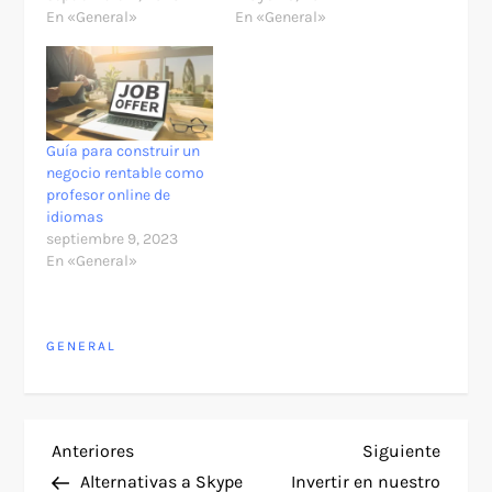
En «General»
En «General»
Guía para construir un
negocio rentable como
profesor online de
idiomas
septiembre 9, 2023
En «General»
GENERAL
N
Entrada
Siguie
Anteriores
Siguiente
anterior
entra
Alternativas a Skype
Invertir en nuestro