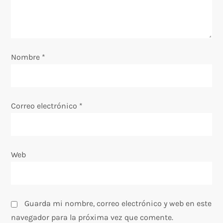
e
e
Nombre
*
n
t
Correo electrónico
*
r
a
Web
d
a
s
Guarda mi nombre, correo electrónico y web en este
navegador para la próxima vez que comente.