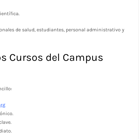
entífica.
onales de salud, estudiantes, personal administrativo y
los Cursos del Campus
cillo:
org
ónico.
clave.
diato.