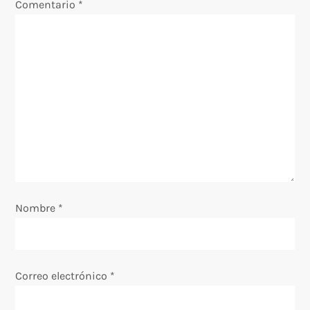
Comentario
*
i
ó
n
d
e
e
Nombre
*
n
t
Correo electrónico
*
r