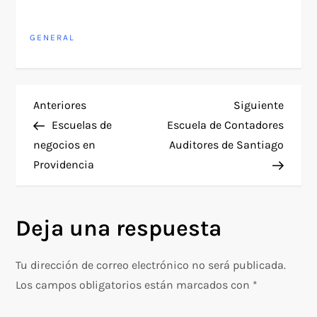
GENERAL
N
Entrada
Siguie
Anteriores
Siguiente
anterior
entra
Escuelas de
Escuela de Contadores
a
negocios en
Auditores de Santiago
Providencia
v
e
Deja una respuesta
g
Tu dirección de correo electrónico no será publicada.
a
Los campos obligatorios están marcados con
*
c