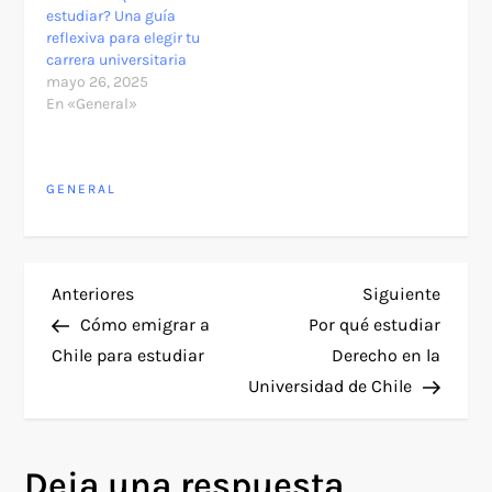
estudiar? Una guía
reflexiva para elegir tu
carrera universitaria
mayo 26, 2025
En «General»
GENERAL
N
Entrada
Siguie
Anteriores
Siguiente
anterior
entra
Cómo emigrar a
Por qué estudiar
a
Chile para estudiar
Derecho en la
Universidad de Chile
v
e
Deja una respuesta