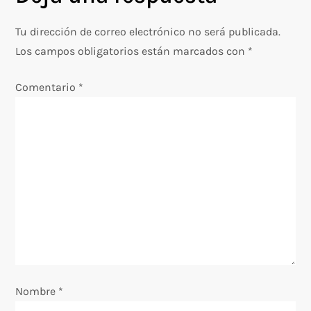
g
Tu dirección de correo electrónico no será publicada.
a
Los campos obligatorios están marcados con
*
c
Comentario
*
i
ó
n
d
e
e
Nombre
*
n